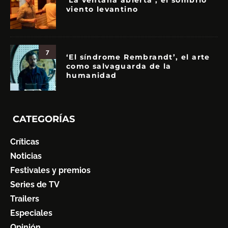
‘La ventana abierta’, el sombrío
viento levantino
7
‘El síndrome Rembrandt’, el arte
como salvaguarda de la
humanidad
CATEGORÍAS
Críticas
Noticias
Festivales y premios
Series de TV
Trailers
Especiales
Opinión