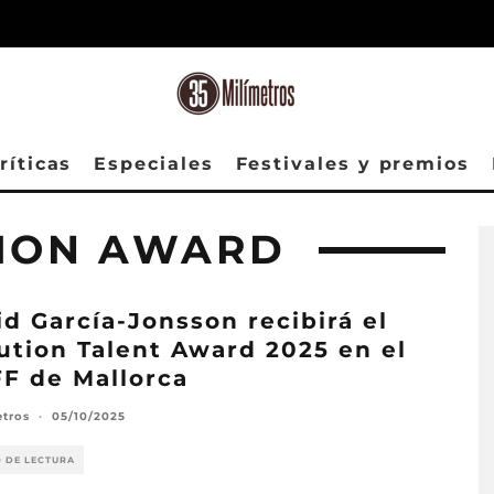
ríticas
Especiales
Festivales y premios
SION AWARD
id García-Jonsson recibirá el
ution Talent Award 2025 en el
F de Mallorca
etros
·
05/10/2025
O DE LECTURA