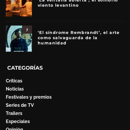
‘La ventana abierta’, el sombrío
viento levantino
7
‘El síndrome Rembrandt’, el arte
como salvaguarda de la
humanidad
CATEGORÍAS
Críticas
Noticias
Festivales y premios
Series de TV
Trailers
Especiales
Opinión