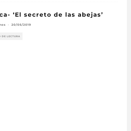
ica- ‘El secreto de las abejas’
mos
·
20/05/2019
O DE LECTURA