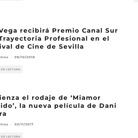
Vega recibirá Premio Canal Sur
 Trayectoria Profesional en el
ival de Cine de Sevilla
etros
·
08/10/2018
 DE LECTURA
enza el rodaje de ‘Miamor
ido’, la nueva película de Dani
ra
etros
·
05/11/2017
 DE LECTURA