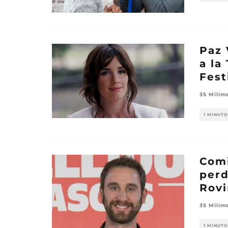
Paz 
a la
Fest
35 Milím
1 MINUTO
Comi
perd
Rovi
35 Milím
1 MINUTO