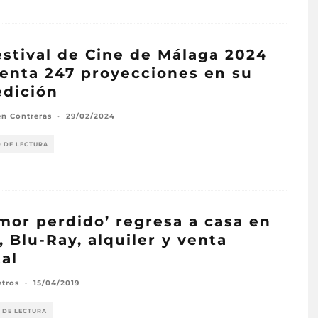
estival de Cine de Málaga 2024
enta 247 proyecciones en su
edición
n Contreras
·
29/02/2024
O DE LECTURA
mor perdido’ regresa a casa en
 Blu-Ray, alquiler y venta
tal
etros
·
15/04/2019
 DE LECTURA