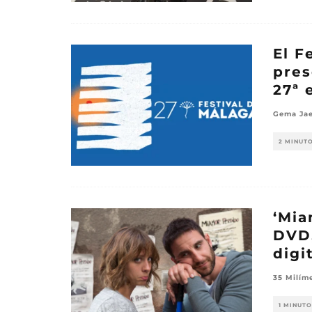
El F
pres
27ª 
Gema Jae
2 MINUT
‘Mia
DVD,
digi
35 Milím
1 MINUTO