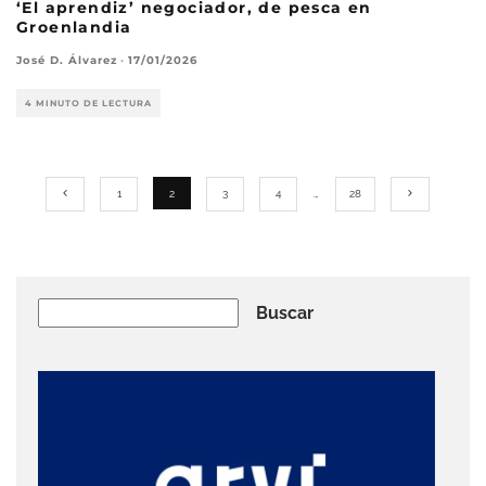
‘El aprendiz’ negociador, de pesca en
Groenlandia
José D. Álvarez
·
17/01/2026
4 MINUTO DE LECTURA
1
2
3
4
…
28
Buscar
Buscar