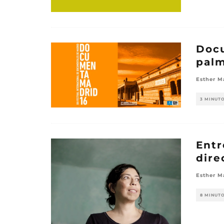
Doc
pal
Esther M
3 MINUT
Entr
dire
Esther M
8 MINUT