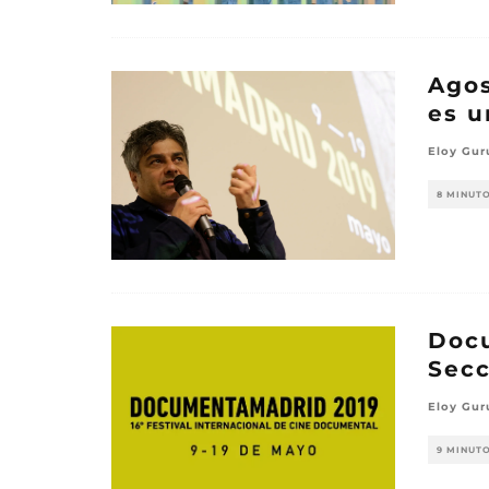
Agos
es u
Eloy Gur
8 MINUT
Docu
Secc
Eloy Gur
9 MINUT