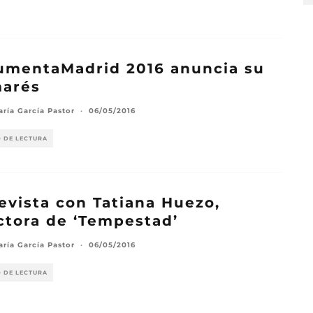
umentaMadrid 2016 anuncia su
marés
aría García Pastor
·
06/05/2016
O DE LECTURA
evista con Tatiana Huezo,
ctora de ‘Tempestad’
aría García Pastor
·
06/05/2016
O DE LECTURA