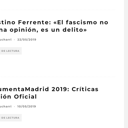
tino Ferrente: «El fascismo no
na opinión, es un delito»
ucharri
·
22/05/2019
O DE LECTURA
mentaMadrid 2019: Críticas
ión Oficial
ucharri
·
10/05/2019
O DE LECTURA