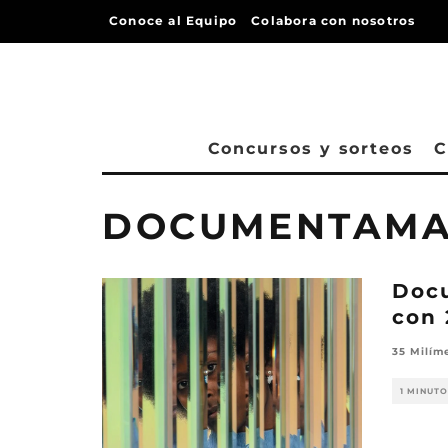
Conoce al Equipo
Colabora con nosotros
Concursos y sorteos
C
DOCUMENTAMA
Docu
con 
35 Milím
1 MINUTO