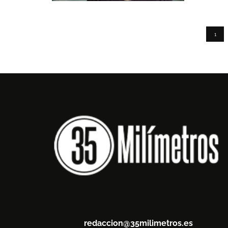
1
redaccion@35milimetros.es