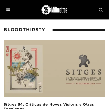
BLOODTHIRSTY
Sitges 54: Críticas de Noves Visions y Otras
Secciones