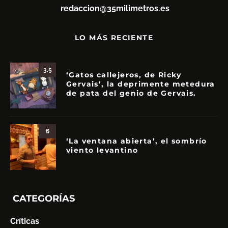
redaccion@35milimetros.es
LO MÁS RECIENTE
3.5
‘Gatos callejeros, de Ricky
Gervais’, la deprimente metedura
de pata del genio de Gervais.
6
‘La ventana abierta’, el sombrío
viento levantino
CATEGORÍAS
Críticas