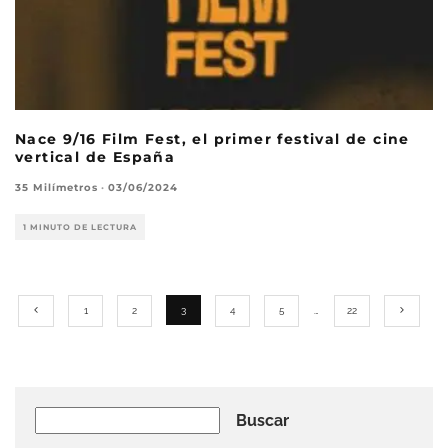
Nace 9/16 Film Fest, el primer festival de cine
vertical de España
35 Milímetros
·
03/06/2024
1 MINUTO DE LECTURA
1
2
3
4
5
…
22
Buscar
Buscar