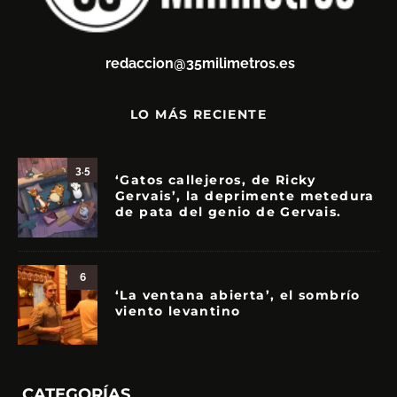
redaccion@35milimetros.es
LO MÁS RECIENTE
3.5
‘Gatos callejeros, de Ricky
Gervais’, la deprimente metedura
de pata del genio de Gervais.
6
‘La ventana abierta’, el sombrío
viento levantino
CATEGORÍAS