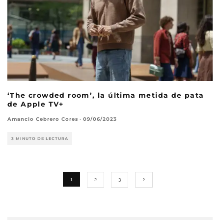
‘The crowded room’, la última metida de pata
de Apple TV+
Amancio Cebrero Cores
·
09/06/2023
3 MINUTO DE LECTURA
1
2
3