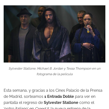
Sylvester Stallone, Michael B. Jordan y Tessa Thompson en un
fotograma de la película
Esta semana, y gracias a los Cines Palacio de la Prensa
de Madrid, sorteamos
1 Entrada Doble
para ver en
pantalla el regreso de
Sylvester Stallone
como el
‘potro italiano’ en
Creed II
, la nueva entrega de la