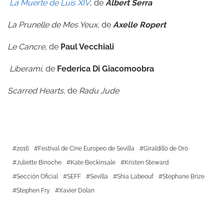
La Muerte de Luis XIV
, de
Albert Serra
La Prunelle de Mes Yeux
,
de
Axelle Ropert
Le Cancre
,
de
Paul Vecchiali
Liberami
,
de
Federica Di Giacomoobra
Scarred Hearts
,
de
Radu Jude
2016
Festival de Cine Europeo de Sevilla
Giraldillo de Oro
Juliette Binoche
Kate Beckinsale
Kristen Steward
Sección Oficial
SEFF
Sevilla
Shia Labeouf
Stephane Brize
Stephen Fry
Xavier Dolan