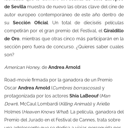
de Sevilla
muestra de nuevo las obras clave del cine de
autor europeo contemporáneo de este año dentro de
su
Sección Oficial
. Un total de dieciséis películas
competirán por el gran premio del Festival, el
Giraldillo
de Oro
, mientras que otras cinco más participarán en la
sección pero fuera de concurso. ¿Quieres saber cuales
son?
American Honey,
de
Andrea Arnold
Road-movie firmada por la ganadora de un Premio
Oscar
Andrea Arnold
(
Cumbres borrascosas
) y
protagonizada por los actores
Shia LaBeouf
(
Man
Down
), McCaul Lombardi (
Killing Animals
) y Arielle
Holmes (
Heaven Knows What
). La película, ganadora del
Premio del Jurado en el Festival de Cannes, trata sobre
una adolescente que se dedica a viajar, perseguida por