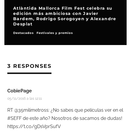
Atlàntida Mallorca Film Fest celebra su
edición más ambiciosa con Javier
Bardem, Rodrigo Sorogoyen y Alexandre
Desplat
Destacados
Festivales y premios
3 RESPONSES
CobiePage
05/11/2016 a las 12:11
RT @35milimetross: ¿No sabes que películas ver en el
#SEFF de este año? Nosotros de sacamos de dudas!
https://t.co/gDsVprSufV