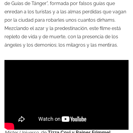
de Guías de Tánger”, formada por falsos guías que
enredan a los turistas y a las almas perdidas que vagan
por la ciudad para robarles unos cuantos dirhams.
Mezclando el azar y la predestinación, este filme está
repleto de vida y de muerte, con la presencia de los
ángeles y los demonios; los milagros y las mentiras.
Mister Universo,
de
Tizza Covi y Rainer Frimmel