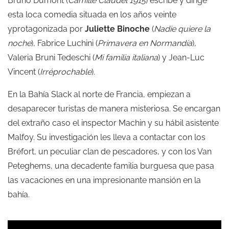
Bruno Dumont (
Camille Claudel 1915
) escribe y dirige
esta loca comedia situada en los años veinte
yprotagonizada por
Juliette Binoche
(
Nadie quiere la
noche
), Fabrice Luchini (
Primavera en Normandía
),
Valeria Bruni Tedeschi (
Mi familia italiana
) y Jean-Luc
Vincent (
Irréprochable
).
En la Bahía Slack al norte de Francia, empiezan a
desaparecer turistas de manera misteriosa. Se encargan
del extraño caso el inspector Machin y su hábil asistente
Malfoy. Su investigación les lleva a contactar con los
Bréfort, un peculiar clan de pescadores, y con los Van
Peteghems, una decadente familia burguesa que pasa
las vacaciones en una impresionante mansión en la
bahía.