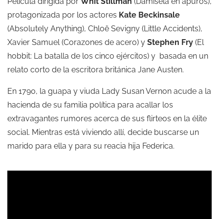
Película dirigida por
Whit Stillman
(Damisela en apuros),
protagonizada por los actores
Kate Beckinsale
(Absolutely Anything), Chloë Sevigny (Little Accidents),
Xavier Samuel (Corazones de acero) y
Stephen Fry
(El
hobbit: La batalla de los cinco ejércitos) y basada en un
relato corto de la escritora británica Jane Austen.
En 1790, la guapa y viuda Lady Susan Vernon acude a la
hacienda de su familia política para acallar los
extravagantes rumores acerca de sus flirteos en la élite
social. Mientras está viviendo allí, decide buscarse un
marido para ella y para su reacia hija Federica.