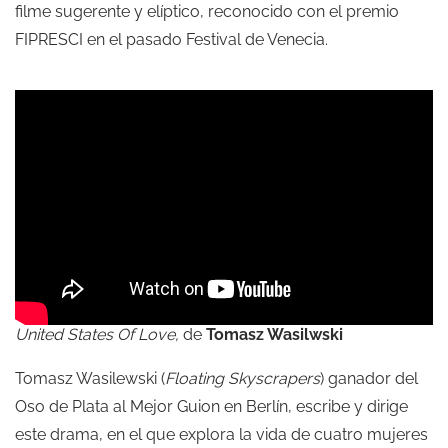
filme sugerente y elíptico, reconocido con el premio
FIPRESCI en el pasado Festival de Venecia.
United States Of Love,
de
Tomasz Wasilwski
Tomasz Wasilewski (
Floating Skyscrapers
) ganador del
Oso de Plata al Mejor Guion en Berlín, escribe y dirige
este drama, en el que explora la vida de cuatro mujeres