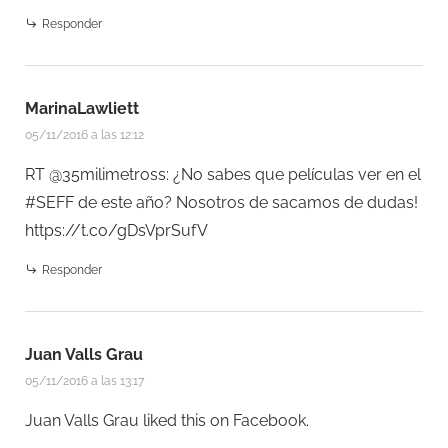
Responder
MarinaLawliett
05/11/2016 a las 12:12
RT @35milimetross: ¿No sabes que películas ver en el
#SEFF de este año? Nosotros de sacamos de dudas!
https://t.co/gDsVprSufV
Responder
Juan Valls Grau
05/11/2016 a las 13:17
Juan Valls Grau
liked this on Facebook.