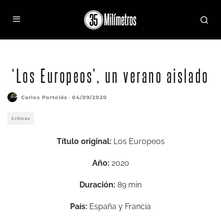
‘Los Europeos’, un verano aislado
Carlos Portolés
·
04/09/2020
Críticas
Título original:
Los Europeos
Año:
2020
Duración:
89 min
País:
España y Francia