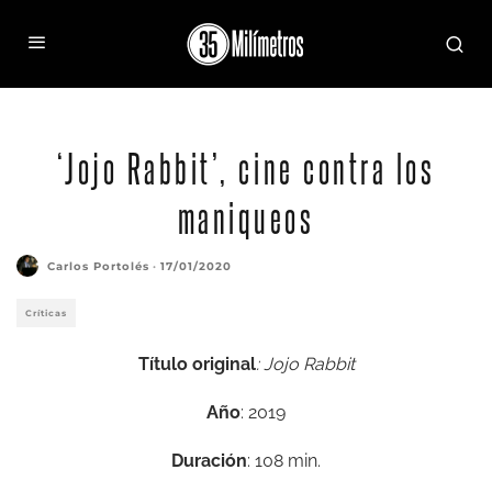
‘Jojo Rabbit’, cine contra los
maniqueos
Carlos Portolés
·
17/01/2020
Críticas
Título original
: Jojo Rabbit
Año
: 2019
Duración
: 108 min.