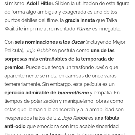
sí mismo;
Adolf Hitler.
Si bien la utilización de esta figura
de forma algo ambigua y exagerada es uno de los
puntos débiles del filme, la
gracia innata
que Taika
Waititi le imprime al reinventado
Fürher
es innegable.
Con
seis nominaciones a los
Oscar
(incluyendo Mejor
Película),
Jojo Rabbit
se postula como
una de las
sorpresas más entrañables de la temporada de
premios.
Puede que tenga un trasfondo
naif,
o que
aparentemente se meta en camisas de once varas
temerariamente. Sin embargo, esta película es un
ejercicio admirable de
buenrollismo
y empatía. En
tiempos de polarización y maniqueísmo, obras como
estas que llaman a la concordia y a la amabilidad son
inesperados halos de luz.
Jojo Rabbit
es
una fábula
anti-odio
que emociona con implacable sinceridad.
Porque a veces, ser buenista es la única opción moral.