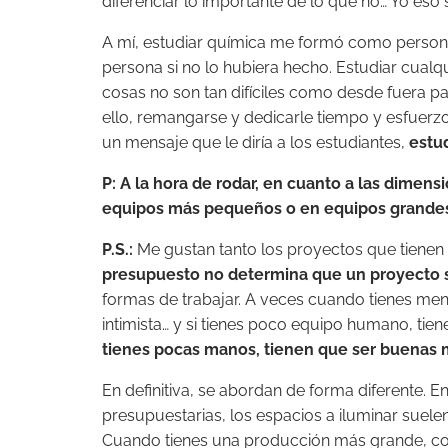
diferenciar lo importante de lo que no… Yo eso 
A mí, estudiar química me formó como persona
persona si no lo hubiera hecho. Estudiar cualqu
cosas no son tan difíciles como desde fuera p
ello, remangarse y dedicarle tiempo y esfuerz
un mensaje que le diría a los estudiantes,
estu
P: A la hora de rodar, en cuanto a las dime
equipos más pequeños o en equipos grande
P.S.:
Me gustan tanto los proyectos que tiene
presupuesto no determina que un proyecto 
formas de trabajar. A veces cuando tienes me
intimista… y si tienes poco equipo humano, ti
tienes pocas manos, tienen que ser buenas
En definitiva, se abordan de forma diferente.
presupuestarias, los espacios a iluminar suele
Cuando tienes una producción más grande, co