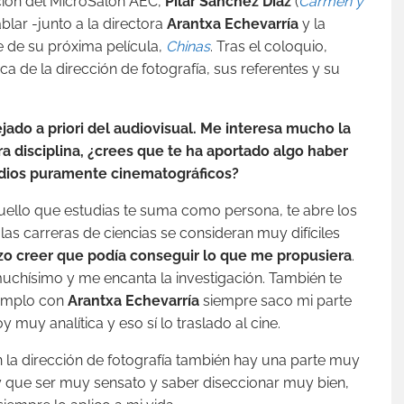
ación del MicroSalón AEC,
Pilar Sánchez Díaz
(
Carmen y
blar -junto a la directora
Arantxa Echevarría
y la
e de su próxima película,
Chinas
. Tras el coloquio,
a de la dirección de fotografía, sus referentes y su
ado a priori del audiovisual. Me interesa mucho la
ra disciplina, ¿crees que te ha aportado algo haber
udios puramente cinematográficos?
ello que estudias te suma como persona, te abre los
las carreras de ciencias se consideran muy difíciles
zo creer que podía conseguir lo que me propusiera
.
uchísimo y me encanta la investigación. También te
jemplo con
Arantxa Echevarría
siempre saco mi parte
 muy analítica y eso sí lo traslado al cine.
 en la dirección de fotografía también hay una parte muy
ay que ser muy sensato y saber diseccionar muy bien,