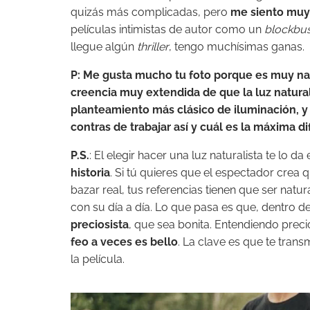
quizás más complicadas, pero
me siento mu
películas intimistas de autor como un
blockbus
llegue algún
thriller
, tengo muchísimas ganas.
P: Me gusta mucho tu foto porque es muy nat
creencia muy extendida de que la luz natural
planteamiento más clásico de iluminación, y n
contras de trabajar así y cuál es la máxima di
P.S.
: El elegir hacer una luz naturalista te lo da
historia
. Si tú quieres que el espectador crea q
bazar real, tus referencias tienen que ser natur
con su día a día. Lo que pasa es que, dentro de
preciosista
, que sea bonita. Entendiendo prec
feo a veces es bello
. La clave es que te trans
la película.