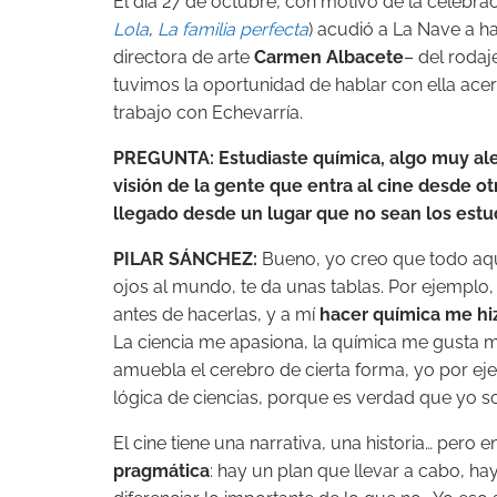
El día 27 de octubre, con motivo de la celebr
Lola
,
La familia perfecta
) acudió a La Nave a ha
directora de arte
Carmen Albacete
– del rodaj
tuvimos la oportunidad de hablar con ella acerc
trabajo con Echevarría.
PREGUNTA: Estudiaste química, algo muy alej
visión de la gente que entra al cine desde ot
llegado desde un lugar que no sean los est
PILAR SÁNCHEZ:
Bueno, yo creo que todo aqu
ojos al mundo, te da unas tablas. Por ejemplo, 
antes de hacerlas, y a mí
hacer química me hi
La ciencia me apasiona, la química me gusta m
amuebla el cerebro de cierta forma, yo por e
lógica de ciencias, porque es verdad que yo soy
El cine tiene una narrativa, una historia… pero
pragmática
: hay un plan que llevar a cabo, h