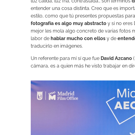
luz cálida, luz fría, contrastada… son términos
d
entender una cosa distinta. Creo que es importa
estilo, como que tú presentes propuestas para
fotografía es algo muy abstracto
y si no eres
mejor les mola algo concreto de varias fotos 
labor de
hablar mucho con ellos
y de
entend
traducirlo en imágenes.
Un referente para mí sí que fue
David Azcano
(
cámara, es a quien más he visto trabajar en di