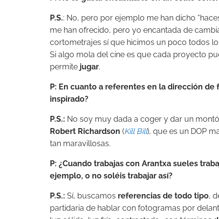
P.S.
: No, pero por ejemplo me han dicho “hac
me han ofrecido, pero yo encantada de cambiar
cortometrajes sí que hicimos un poco todos l
Si algo mola del cine es que cada proyecto p
permite
jugar
.
P: En cuanto a referentes en la dirección de
inspirado?
P.S.:
No soy muy dada a coger y dar un montón
Robert Richardson
(
Kill Bill
), que es un DOP ma
tan maravillosas.
P: ¿Cuando trabajas con Arantxa sueles trabaj
ejemplo, o no soléis trabajar así?
P.S.:
Sí, buscamos
referencias de todo tipo
, 
partidaria de hablar con fotogramas por delan