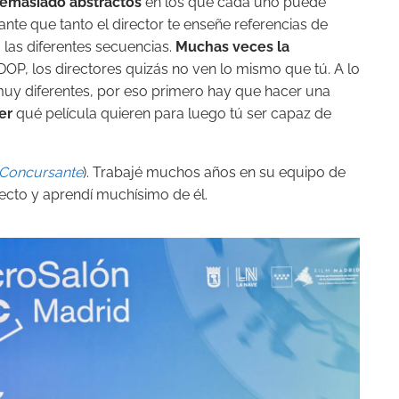
emasiado abstractos
en los que cada uno puede
nte que tanto el director te enseñe referencias de
 las diferentes secuencias.
Muchas veces la
 DOP, los directores quizás no ven lo mismo que tú. A lo
muy diferentes, por eso primero hay que hacer una
er
qué película quieren para luego tú ser capaz de
Concursante
). Trabajé muchos años en su equipo de
recto y aprendí muchísimo de él.