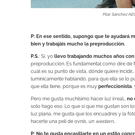
Pilar Sánchez AEC
P: En ese sentido, supongo que te ayudará 
bien y trabajáis mucho la preproducción.
P.S.
: Sí, yo
llevo trabajando muchos años con
preproducción. Es fundamental como dire de fo
cuál es su punto de vista, dónde quiere incidi
lumínicamente hablando, para que ella se lo 
que ella tiene, porque es muy
perfeccionista
,
Pero me gusta muchísimo hacer luz irreal…
no 
solo hago eso. Lo que sí que me gustan son l
luz plana, me gusta que los encuadres y la fot
hacerte una peli de ovnis, un
western
…
P: No te gusta encasillarte en un estilo concr