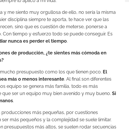
siempre lo aplico a mi vida.
 y me siento muy orgullosa de ello, no sería la misma
ier disciplina siempre te aporta, te hace ver que las
arecen, sino que es cuestión de meterse, ponerse a
o. Con tiempo y esfuerzo todo se puede conseguir. Es
diar nunca es perder el tiempo
.
nsiones de producción, ¿te sientes más cómoda en
s?
n mucho presupuesto como los que tienen poco.
El
sea más o menos interesante
. Al final son diferentes
nos equipo se genera más familia, todo es más
ene que ser un equipo muy bien avenido y muy bueno.
Si
 manos
.
 En producciones más pequeñas, por cuestiones
n ser más pequeños y la complejidad se suele limitar.
n presupuestos más altos, se suelen rodar secuencias