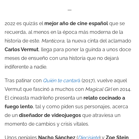
—
2022 es quizás el
mejor año de cine español
que se
recuerda, al menos en la época más moderna de la
historia de este.
Mantícora
, la nueva cinta del aclamado
Carlos Vermut
, llega para poner la guinda a unos doce
meses de ensueño con una historia que no dejará
indiferente a nadie.
Tras patinar con
Quién te cantar
á
(2017), vuelve aquel
Vermut que fascinó a muchos con
Magical Girl
en 2014.
El cineasta madrileño presenta un
relato cocinado a
fuego lento
, tal y como piden sus personajes, acerca
de un
diseñador de videojuegos
que atraviesa un
momento de cambios y crisis vitales.
Unos geniales
Nacho Sánchez
(
Diecisiete
) y
Zoe Stein