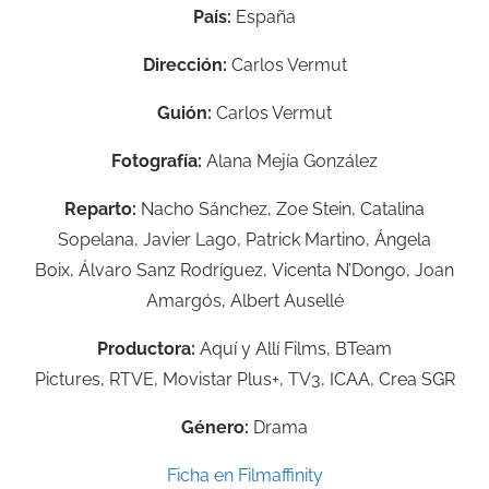
País:
España
Dirección:
Carlos Vermut
Guión:
Carlos Vermut
Fotografía:
Alana Mejía González
Reparto:
Nacho Sánchez,
Zoe Stein,
Catalina
Sopelana,
Javier Lago,
Patrick Martino,
Ángela
Boix,
Álvaro Sanz Rodríguez,
Vicenta N’Dongo,
Joan
Amargós,
Albert Ausellé
Productora:
Aquí y Allí Films,
BTeam
Pictures,
RTVE,
Movistar Plus+,
TV3,
ICAA,
Crea SGR
Género:
Drama
Ficha en Filmaffinity