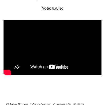
Nota:
8,5/10
BTeam Pictures
Carlos Vermut
cine español
crítica