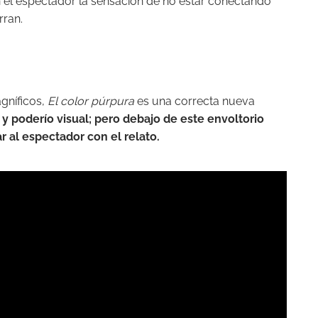
 el espectador la sensación de no estar conectando
rran.
gníficos,
El color púrpura
es una correcta nueva
 y poderío visual; pero debajo de este envoltorio
 al espectador con el relato.