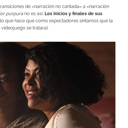
 transiciones de «narración no cantada» a «narración
lor púrpura
no es así.
Los inicios y finales de sus
 lo que hace que como espectadores sintamos que la
 videojuego se tratara).