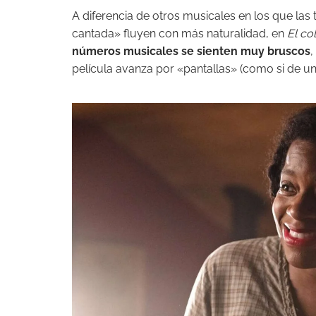
A diferencia de otros musicales en los que las
cantada» fluyen con más naturalidad, en
El co
números musicales se sienten muy bruscos
,
película avanza por «pantallas» (como si de un