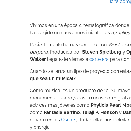
Ficha compl
Vivimos en una época cinematográfica donde
ha surgido un nuevo movimiento: los
remakes
Recientemente hemos contado con
Wonka
, c
púrpura.
Producida por
Steven
Spielberg
y
O
Walker
llega este viernes a
cartelera
para conm
Cuando se lanza un tipo de proyecto con estas 
que sea un musical?
Como musical es un producto de 10. Su mayor 
monumentales apoyadas en unas coreografías 
actrices más jóvenes como
Phylicia
Pearl
Mpa
como
Fantasia
Barrino
,
Taraji
P.
Henson
y
Dan
reparto en los
Oscars
), todas ellas nos deleita
y energía.