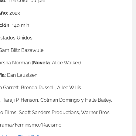
al:
The color purple
Año:
2023
ción:
140 min
stados Unidos
Sam Blitz Bazawule
arsha Norman (
Novela
: Alice Walker)
ía:
Dan Laustsen
 Garrett, Brenda Russell, Allee Willis
, Taraji P. Henson, Colman Domingo y Halle Bailey.
o Films, Scott Sanders Productions, Warner Bros.
Drama/Feminismo/Racismo