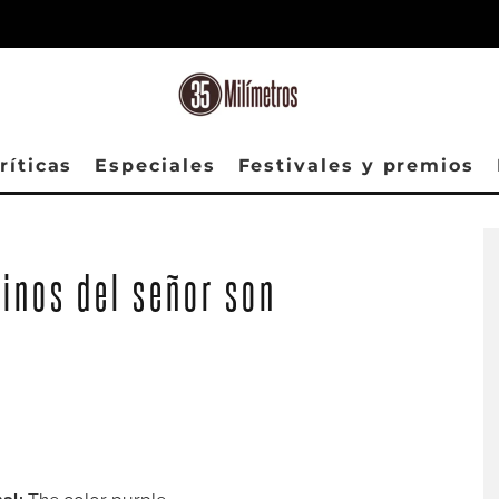
ríticas
Especiales
Festivales y premios
Fantasia Barrino en un fotograma de ‘El color púrpura’. (Foto: Warner Bros)
minos del señor son