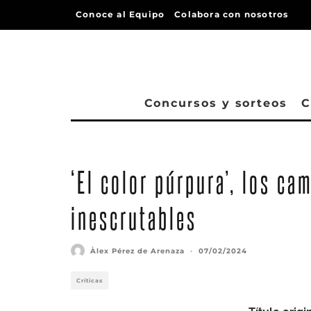
Conoce al Equipo
Colabora con nosotros
Concursos y sorteos
C
‘El color púrpura’, los ca
inescrutables
Àlex Pérez de Arenaza
·
07/02/2024
Críticas