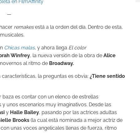
eta en FilmAffinity
—
 hacer
remakes
está a la orden del día. Dentro de esta,
musicales.
on
Chicas malas
, y ahora llega
El color
prah Winfrey
, la nueva versión de la obra de
Alice
overnos al ritmo de
Broadway.
características, la preguntas es obvia:
¿Tiene sentido
baza es contar con un elenco de estrellas
y unos escenarios muy imaginativos. Desde las
si
y
Halle
Bailey
, pasando por las actrices adultas
ielle Brooks
(la cual está nominada a mejor actriz de
n con unas voces angelicales llenas de fuerza, ritmo