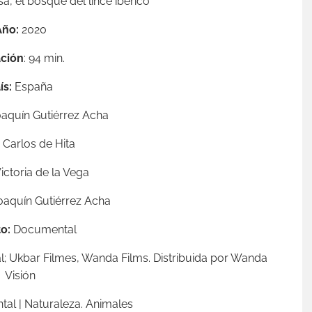
, el bosque del lince ibérico
Año:
2020
ción
: 94 min.
ís:
España
aquín Gutiérrez Acha
Carlos de Hita
ictoria de la Vega
aquín Gutiérrez Acha
o:
Documental
 Ukbar Filmes, Wanda Films. Distribuida por Wanda
Visión
tal | Naturaleza. Animales