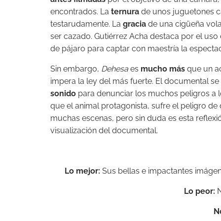
encontrados. La
ternura
de unos juguetones ca
testarudamente. La
gracia
de una cigüeña vola
ser cazado. Gutiérrez Acha destaca por el uso
de pájaro para captar con maestría la especta
Sin embargo,
Dehesa
es
mucho más
que un ac
impera la ley del más fuerte. El documental se
sonido
para denunciar los muchos peligros a lo
que el animal protagonista, sufre el peligro
muchas escenas, pero sin duda es esta reflexió
visualización del documental.
Lo mejor:
Sus bellas e impactantes imágene
Lo peor:
N
N