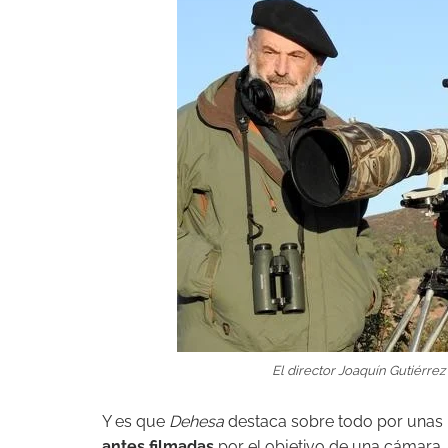
El director Joaquín Gutiérre
Y es que
Dehesa
destaca sobre todo por unas 
antes filmadas
por el objetivo de una cámara,