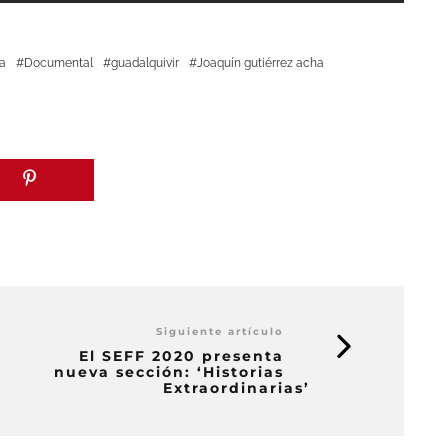
a
Documental
guadalquivir
Joaquín gutiérrez acha
Siguiente artículo
El SEFF 2020 presenta
nueva sección: ‘Historias
Extraordinarias’