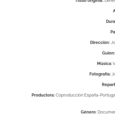
Título original:
Dehesa
Dura
Pa
Dirección:
Jo
Guion:
Música:
V
Fotografía:
Jo
Repart
Productora:
Coproducción España-Portugal;
Género
: Documen