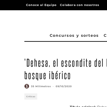
Conoce al Equipo
Colabora con nosotros
Concursos y sorteos
C
‘Dehesa, el escondite del 
bosque ibérico
35 Milímetros
·
09/10/2020
Críticas