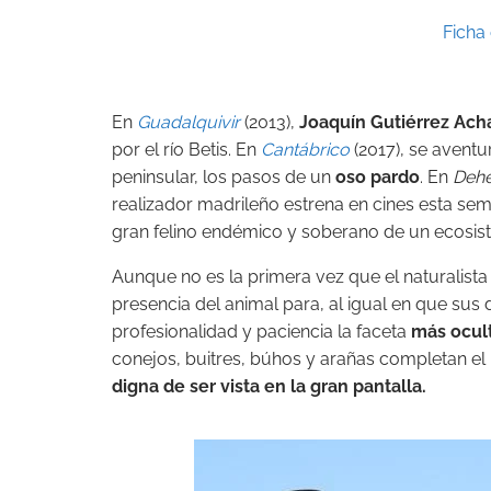
Ficha 
En
Guadalquivir
(2013),
Joaquín Gutiérrez Ach
por el río Betis. En
Cantábrico
(2017), se aventur
peninsular, los pasos de un
oso pardo
. En
Deh
realizador madrileño estrena en cines esta s
gran felino endémico y soberano de un ecosis
Aunque no es la primera vez que el naturalista r
presencia del animal para, al igual en que sus
profesionalidad y paciencia la faceta
más ocul
conejos, buitres, búhos y arañas completan el 
digna de ser vista en la gran pantalla.