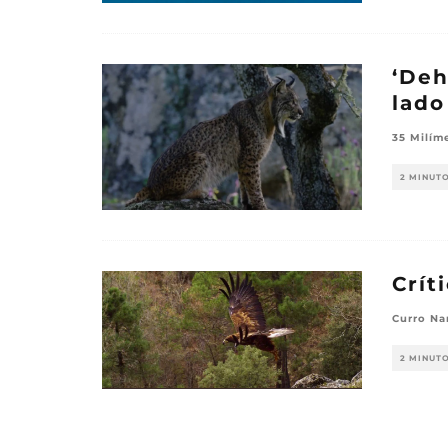
‘Deh
lado
35 Milím
2 MINUT
Crít
Curro Na
2 MINUT