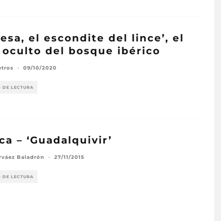
esa, el escondite del lince’, el
 oculto del bosque ibérico
etros
·
09/10/2020
O DE LECTURA
ica – ‘Guadalquivir’
rváez Baladrón
·
27/11/2015
O DE LECTURA