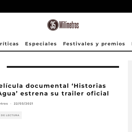
ríticas
Especiales
Festivales y premios
elícula documental ‘Historias
Agua’ estrena su trailer oficial
etros
·
22/03/2021
 DE LECTURA