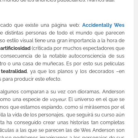
rcado que existe una página web:
Accidentally Wes
 de distintas personas de todo el mundo que parecen
so estilo visual tiene una gran importancia a la hora de
artificiosidad
(criticada por muchos espectadores que
o consecuencia de la notable autoconsciencia de sus
tro o una casa de muñecas. Es por esto sus películas
a
teatralidad
, ya que los planos y los decorados –en
s para producir este efecto.
e algunos comparan a su vez con dioramas, Anderson
 como una especie de
voyeur
. El universo en el que se
ntimos que estamos espiando, como si mirásemos por el
a la vida de los personajes, que seguirá su curso aún
ta ha conseguido crear unas historias tan completas
lículas a las que se parecen las de Wes Anderson son
ncluso podríamos imaginarnos a los personajes de sus