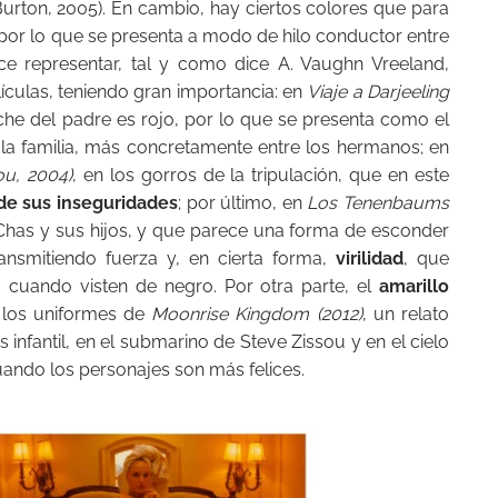
urton, 2005). En cambio, hay ciertos colores que para
 por lo que se presenta a modo de hilo conductor entre
ce representar, tal y como dice A. Vaughn Vreeland,
lículas, teniendo gran importancia: en
Viaje a Darjeeling
oche del padre es rojo, por lo que se presenta como el
la familia, más concretamente entre los hermanos; en
ou, 2004)
, en los gorros de la tripulación, que en este
e sus inseguridades
; por último, en
Los Tenenbaums
 Chas y sus hijos, y que parece una forma de esconder
ansmitiendo fuerza y, en cierta forma,
virilidad
, que
 cuando visten de negro. Por otra parte, el
amarillo
 los uniformes de
Moonrise Kingdom (2012)
, un relato
infantil, en el submarino de Steve Zissou y en el cielo
ando los personajes son más felices.