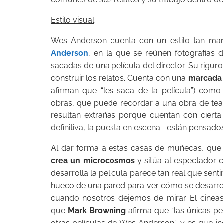
Estilo visual
Wes Anderson cuenta con un estilo tan ma
Anderson
, en la que se reúnen fotografías
sacadas de una película del director. Su riguro
construir los relatos. Cuenta con una
marcada 
afirman que “les saca de la película”) com
obras, que puede recordar a una obra de tea
resultan extrañas porque cuentan con ciert
definitiva, la puesta en escena– están pensado
Al dar forma a estas casas de muñecas, qu
crea un microcosmos
y sitúa al espectador
desarrolla la película parece tan real que se
hueco de una pared para ver cómo se desarroll
cuando nosotros dejemos de mirar. El cineas
que
Mark Browning
afirma que “las únicas pe
otras películas de Wes Anderson”, y es que i