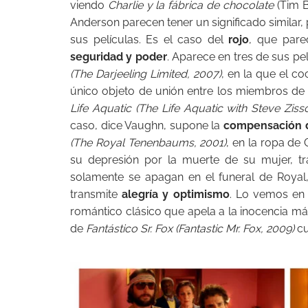
viendo
Charlie y la fábrica de chocolate
(Tim B
Anderson parecen tener un significado similar,
sus películas. Es el caso del
rojo
, que pare
seguridad y poder
. Aparece en tres de sus pe
(The Darjeeling Limited, 2007)
, en la que el c
único objeto de unión entre los miembros de 
Life Aquatic (The Life Aquatic with Steve Ziss
caso, dice Vaughn, supone la
compensación d
(The Royal Tenenbaums, 2001)
, en la ropa de
su depresión por la muerte de su mujer, tr
solamente se apagan en el funeral de Royal,
transmite
alegría y optimismo
. Lo vemos en
romántico clásico que apela a la inocencia más 
de
Fantástico Sr. Fox (Fantastic Mr. Fox, 2009)
cu