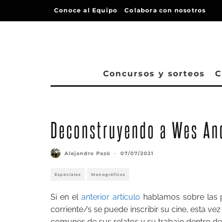
Conoce al Equipo
Colabora con nosotros
Concursos y sorteos
C
Deconstruyendo a Wes And
Alejandro Pazó
·
07/07/2021
Especiales
Monográficos
Si en el
anterior artículo
hablamos sobre las p
corriente/s se puede inscribir su cine, esta vez
comunes de sus relatos y su trabajo dentro del