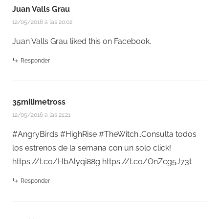
Juan Valls Grau
12/05/2016 a las 20:02
Juan Valls Grau
liked this on Facebook.
Responder
35milimetross
12/05/2016 a las 21:21
#AngryBirds #HighRise #TheWitch..Consulta todos
los estrenos de la semana con un solo click!
https://t.co/HbAlyqi88g
https://t.co/OnZcg5J73t
Responder