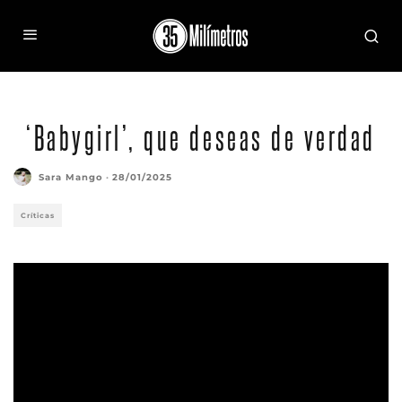
‘Babygirl’, que deseas de verdad
Sara Mango
·
28/01/2025
Críticas