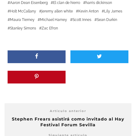
Aaron Dean Eisenberg
El clan de hierro
harris dickinson
Holt McCallany
jeremy allen white
Kevin Anton
Lily James
Maura Tierney
Michael Harney
Scott Innes
Sean Durkin
Stanley Simons
Zac Efron
Artículo anterior
Stephen Frears asistirá como invitado al Hay
Festival Forum Sevilla
Siguiente artículo