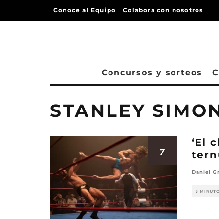
Conoce al Equipo
Colabora con nosotros
Concursos y sorteos
C
STANLEY SIMO
‘El 
7
tern
Daniel G
3 MINUT