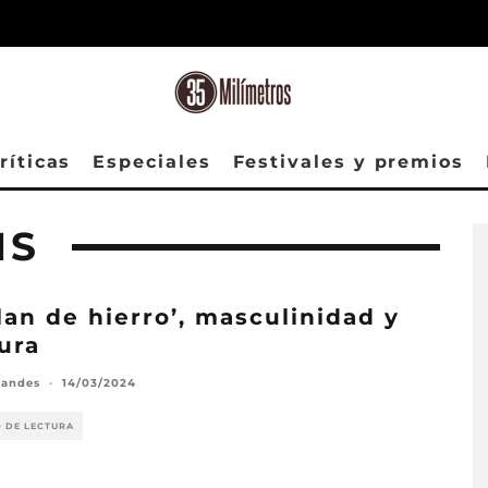
ríticas
Especiales
Festivales y premios
NS
clan de hierro’, masculinidad y
ura
randes
·
14/03/2024
O DE LECTURA