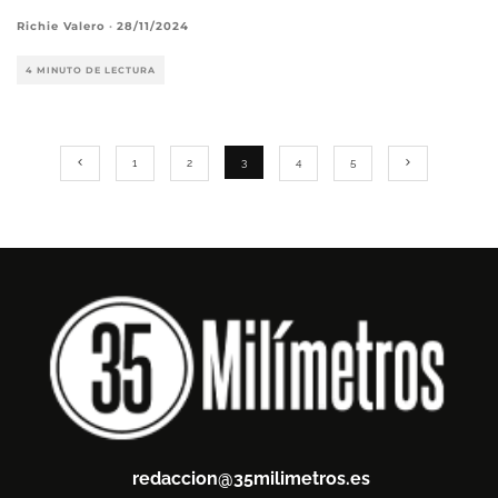
Richie Valero
·
28/11/2024
4 MINUTO DE LECTURA
1
2
3
4
5
redaccion@35milimetros.es