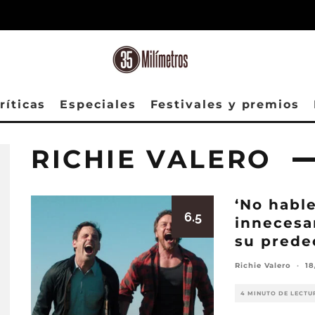
ríticas
Especiales
Festivales y premios
RICHIE VALERO
‘No hable
6.5
innecesa
su prede
Richie Valero
·
18
4 MINUTO DE LECTU