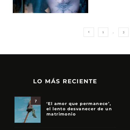
1
…
3
LO MÁS RECIENTE
7
‘El amor que permanece’,
el lento desvanecer de un
matrimonio