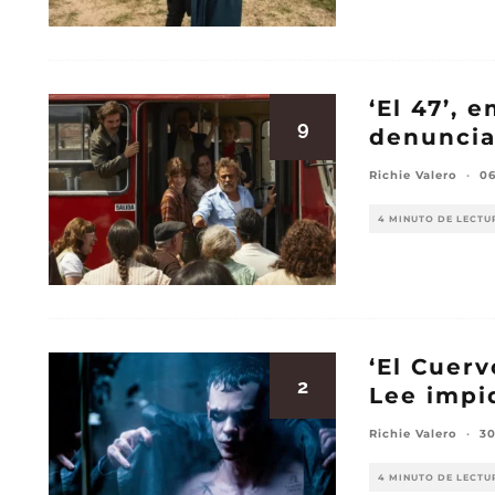
‘El 47’, 
9
denunci
Richie Valero
·
06
4 MINUTO DE LECTU
‘El Cuerv
2
Lee impid
Richie Valero
·
3
4 MINUTO DE LECTU