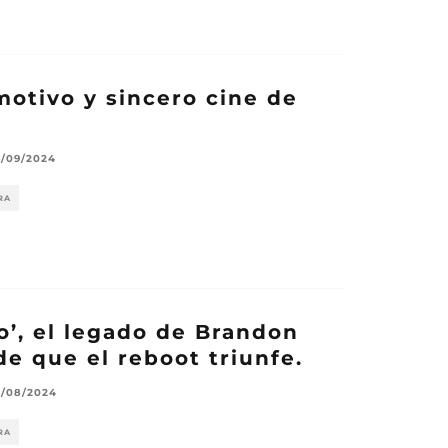
emotivo y sincero cine de
a
/09/2024
RA
o’, el legado de Brandon
e que el reboot triunfe.
0/08/2024
RA