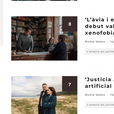
‘L’àvia i
8
debut va
xenofobi
Richie Valero
·
14
3 MINUTO DE LECTU
‘Justicia
7
artificial
Richie Valero
·
13
3 MINUTO DE LECTU