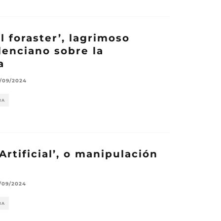
 el foraster’, lagrimoso
lenciano sobre la
a
/09/2024
RA
 Artificial’, o manipulación
/09/2024
RA