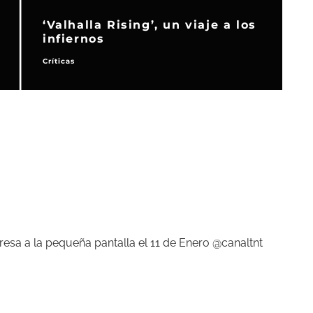
‘Raised by Wolves’, la nueva
 3
aventura de Ridley Scott en
televisión
Series de TV
esa a la pequeña pantalla el 11 de Enero @canaltnt