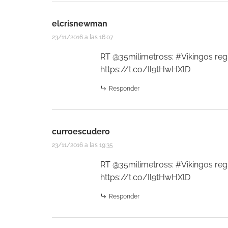
elcrisnewman
23/11/2016 a las 16:07
RT @35milimetross: #Vikingos regr
https://t.co/Il9tHwHXlD
Responder
curroescudero
23/11/2016 a las 19:35
RT @35milimetross: #Vikingos regr
https://t.co/Il9tHwHXlD
Responder