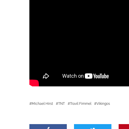
Michael Hirst
TNT
Travil Fimmel
Vikingos