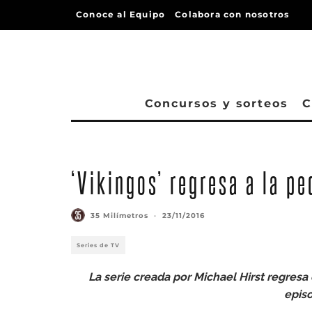
Conoce al Equipo
Colabora con nosotros
Concursos y sorteos
C
‘Vikingos’ regresa a la pe
35 Milímetros
·
23/11/2016
Series de TV
La serie creada por Michael Hirst regresa 
episo