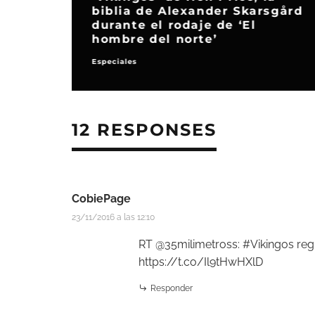
TNT estrenará los 10 últimos
aje a los
episodios de ‘Vikingos’ el 2 y
de enero
Series de TV
12 RESPONSES
CobiePage
23/11/2016 a las 12:10
RT @35milimetross: #Vikingos regr
https://t.co/Il9tHwHXlD
Responder