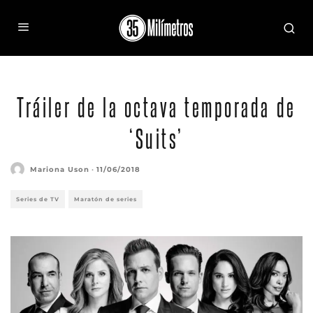
Tráiler de la octava temporada de
‘Suits’
Mariona Uson
·
11/06/2018
Series de TV
Maratón de series