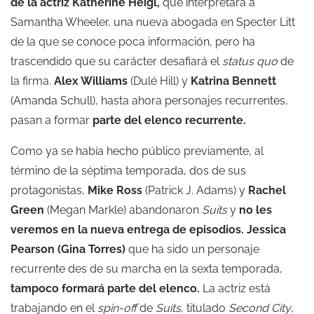
de la actriz Katherine Heigl,
que interpretará a
Samantha Wheeler, una nueva abogada en Specter Litt
de la que se conoce poca información, pero ha
trascendido que su carácter desafiará el
status quo
de
la firma.
Alex Williams
(Dulé Hill) y
Katrina Bennett
(Amanda Schull), hasta ahora personajes recurrentes,
pasan a formar
parte del elenco recurrente.
Como ya se había hecho público previamente, al
término de la séptima temporada, dos de sus
protagonistas,
Mike Ross
(Patrick J. Adams) y
Rachel
Green
(Megan Markle) abandonaron
Suits
y
no les
veremos en la nueva entrega de episodios. Jessica
Pearson (Gina Torres)
que ha sido un personaje
recurrente des de su marcha en la sexta temporada,
tampoco formará parte del elenco.
La actriz está
trabajando en el
spin-off
de
Suits
, titulado
Second City
,