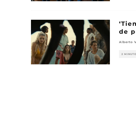
‘Tie
de p
Alberto 
2 MINUT