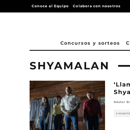
Conoce al Equipo
Colabora con nosotros
Concursos y sorteos
C
SHYAMALAN
‘Lla
Shya
Néstor B
3 MINUT