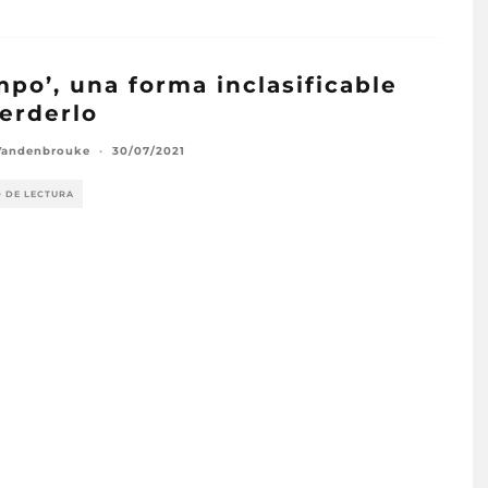
mpo’, una forma inclasificable
erderlo
Vandenbrouke
·
30/07/2021
O DE LECTURA