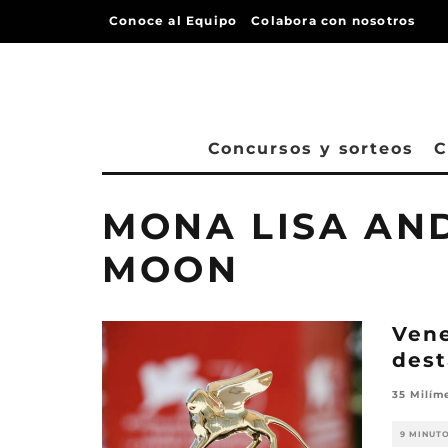
Conoce al Equipo
Colabora con nosotros
Concursos y sorteos
C
MONA LISA AN
MOON
Vene
dest
35 Milím
9 MINUT