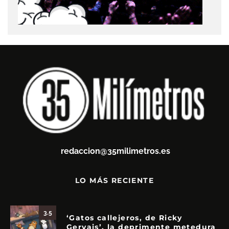
redaccion@35milimetros.es
LO MÁS RECIENTE
3.5
‘Gatos callejeros, de Ricky
Gervais’, la deprimente metedura