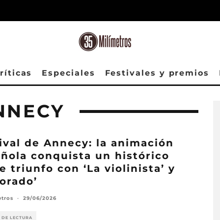
ríticas
Especiales
Festivales y premios
NNECY
ival de Annecy: la animación
ñola conquista un histórico
e triunfo con ‘La violinista’ y
orado’
etros
·
29/06/2026
 DE LECTURA