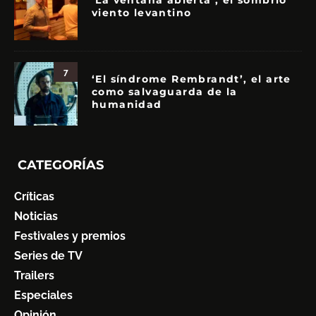
‘La ventana abierta’, el sombrío
viento levantino
7
‘El síndrome Rembrandt’, el arte
como salvaguarda de la
humanidad
CATEGORÍAS
Críticas
Noticias
Festivales y premios
Series de TV
Trailers
Especiales
Opinión