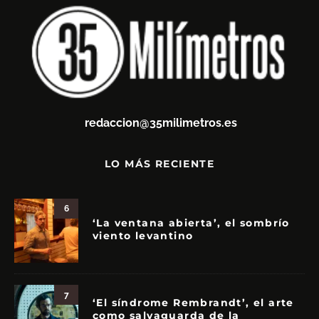
redaccion@35milimetros.es
LO MÁS RECIENTE
6
‘La ventana abierta’, el sombrío
viento levantino
7
‘El síndrome Rembrandt’, el arte
como salvaguarda de la