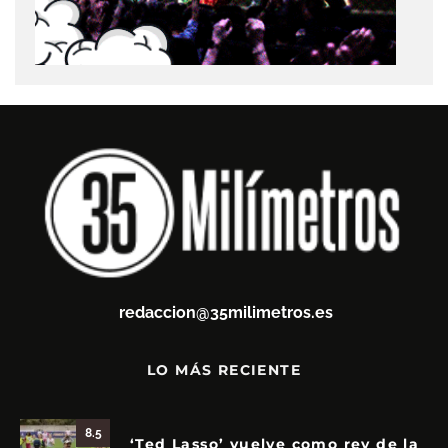
redaccion@35milimetros.es
LO MÁS RECIENTE
8.5
‘Ted Lasso’ vuelve como rey de la