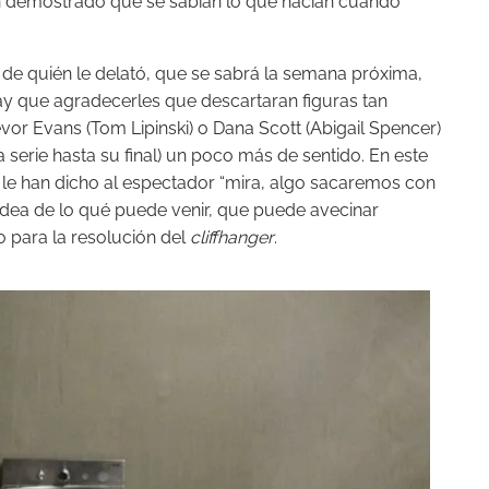
an demostrado que se sabían lo que hacían cuando
a de quién le delató, que se sabrá la semana próxima,
ay que agradecerles que descartaran figuras tan
or Evans (Tom Lipinski) o Dana Scott (Abigail Spencer)
a serie hasta su final) un poco más de sentido. En este
 le han dicho al espectador “mira, algo sacaremos con
a idea de lo qué puede venir, que puede avecinar
o para la resolución del
cliffhanger
.