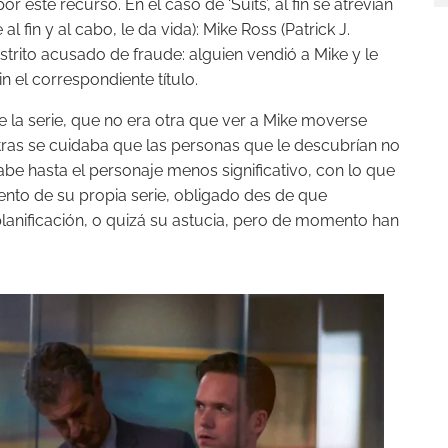
este recurso. En el caso de ‘Suits’, al fin se atrevían
al fin y al cabo, le da vida): Mike Ross (Patrick J.
istrito acusado de fraude: alguien vendió a Mike y le
n el correspondiente título.
de la serie, que no era otra que ver a Mike moverse
ras se cuidaba que las personas que le descubrían no
sabe hasta el personaje menos significativo, con lo que
ento de su propia serie, obligado des de que
 planificación, o quizá su astucia, pero de momento han