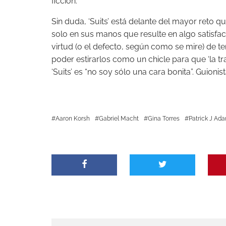
ficción.
Sin duda, ‘Suits’ está delante del mayor reto q
solo en sus manos que resulte en algo satisfac
virtud (o el defecto, según como se mire) de t
poder estirarlos como un chicle para que ‘la t
‘Suits’ es “no soy sólo una cara bonita”. Guionis
Aaron Korsh
Gabriel Macht
Gina Torres
Patrick J Ad