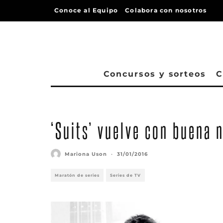
Conoce al Equipo
Colabora con nosotros
Concursos y sorteos
C
‘Suits’ vuelve con buena 
Mariona Uson
·
31/01/2016
Maratón de series
Series de TV