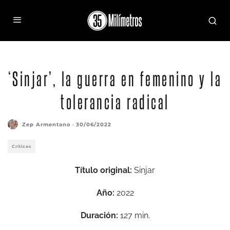
‘Sinjar’, la guerra en femenino y la
tolerancia radical
Zep Armentano
·
30/06/2022
Críticas
Título original:
Sinjar
Año:
2022
Duración:
127 min.