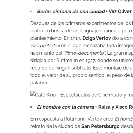
Berlín, sinfonía de una ciudad
+ Vaz Oliver
Después de los primeros experimentos de los
teatro en busca de un lenguaje conocido per
planteamiento. En 1919
,
Dziga Vertov
dio a con
interpretado»
en el que rechazaba toda imagen
nacimiento del
“filme-documento”
. La gran in
dirigida por Ruttmann en 1927, donde se uniero
recurso de ningún subtítulo. Este montaje de
todo el valor de su propio sentido, el peso de
palabra.
El hombre con la cámara
+ Raisa y Xisco 
En respuesta a Ruttmann, Vertov creó
El homb
retrato de la ciudad de
San Petersburgo
desde