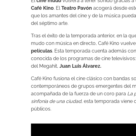
El
cine mudo
volverá a tener sonido gracias 
Café Kino
. El
Teatro Pavón
acogerá desde est
que los amantes del cine y de la música pueda
del séptimo arte.
Tras el éxito de la temporada anterior, en la 
mudo con música en directo, Café Kino vuelve
películas
. Esta temporada cuenta además con 
conocida de los programas de cine televisivos: e
del Megahit,
Juan Luis Álvarez.
Café Kino fusiona el cine clásico con bandas s
contemporáneos de grupos emergentes del má
acompañada de la fuerza de un coro para
La 
sinfonía de una ciudad
, esta temporada viene 
públicos.