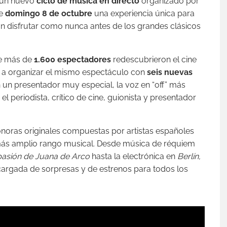
a un nuevo
ciclo de música en directo
organizado por
e
domingo 8 de octubre
una experiencia única para
n disfrutar como nunca antes de los grandes clásicos
que más de
1.600 espectadores
redescubrieron el cine
 a organizar el mismo espectáculo con
seis nuevas
un presentador muy especial, la voz en “off” más
l periodista, crítico de cine, guionista y presentador
onoras originales compuestas por artistas españoles
s amplio rango musical. Desde música de réquiem
pasión de Juana de Arco
hasta la electrónica en
Berlín,
cargada de sorpresas y de estrenos para todos los