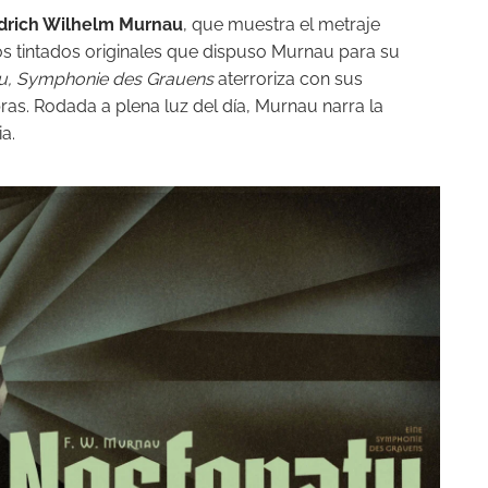
edrich Wilhelm Murnau
, que muestra el metraje
os tintados originales que dispuso Murnau para su
u, Symphonie des Grauens
aterroriza con sus
as. Rodada a plena luz del día, Murnau narra la
a.