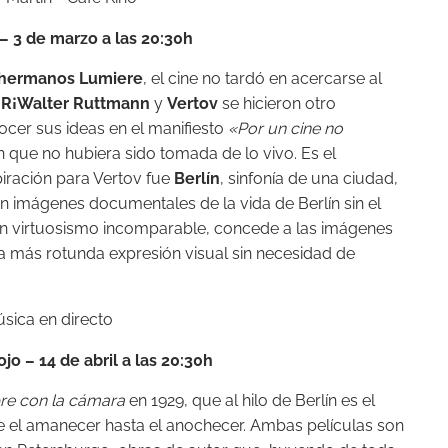
 –
3 de marzo a las 20:30h
hermanos Lumiere
, el cine no tardó en acercarse al
o
R¡Walter Ruttmann
y
Vertov
se hicieron otro
ocer sus ideas en el manifiesto
«Por un cine no
 que no hubiera sido tomada de lo vivo. Es el
spiración para Vertov fue
Berlín
, sinfonía de una ciudad,
n imágenes documentales de la vida de Berlín sin el
 un virtuosismo incomparable, concede a las imágenes
 la más rotunda expresión visual sin necesidad de
Rojo –
14 de abril a las 20:30h
re con la cámara
en 1929, que al hilo de Berlín es el
 el amanecer hasta el anochecer. Ambas películas son