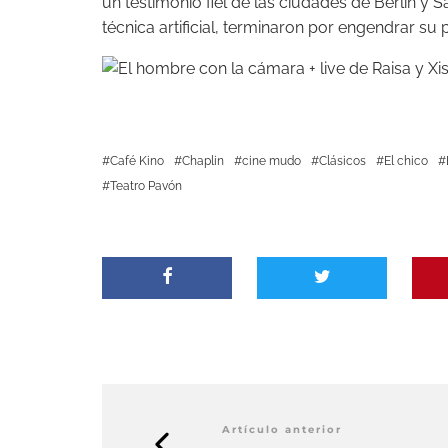
un testimonio fiel de las ciudades de Berlín y
técnica artificial, terminaron por engendrar su
Café Kino
Chaplin
cine mudo
Clásicos
El chico
Teatro Pavón
Artículo anterior