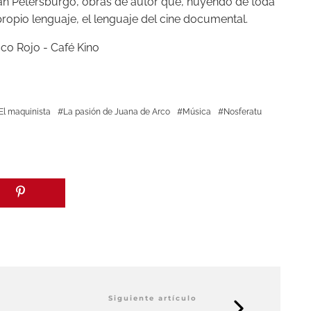
 San Petersburgo, obras de autor que, huyendo de toda
 propio lenguaje, el lenguaje del cine documental.
El maquinista
La pasión de Juana de Arco
Música
Nosferatu
Siguiente artículo