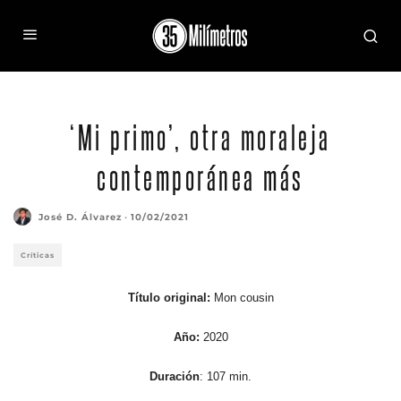
Vicent Lindon y François Damiens son primos y propietarios del grupo Pastié
‘Mi primo’, otra moraleja
contemporánea más
José D. Álvarez
·
10/02/2021
Críticas
Título original:
Mon cousin
Año:
2020
Duración
: 107 min.