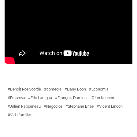
Benoît Poelvoorde
comedia
Dany Boon
Economia
Empresa
Eric Lartigau
François Damiens
Jan Kounen
Julien Rappeneau
Negocios
Stephane Brize
Vicent Lindon
Vida familiar