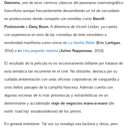
Damiens,
uno de esos cómicos clásicos del panorama cinematográfico
francófono aunque frecuentemente desarrollando un rol de secundario
en producciones donde comparte con estrellas como
Benoît
Poelvoorde
o
Dany Boon.
A diferencia de
Vicent Lindon
, ya cuenta
con experiencia en esto de las comedias de tinte sensiblero o
emotividad manifiesta como vimos en
La familia Bélier
(
Eric Lartigau
,
2014
) o en
Una pequeña mentira
(
Julien Rappeneau
, 2019
).
El resultado de la película no es excesivamente brillante por tratarse de
esta temática tan recurrente en el cine. No obstante, destaca por su
cuidada ambientación con unas oficinas corporativas de vanguardia y
unos bellos paisajes de la campiña francesa. Además cuenta con
algunas escenas de lo más pintorescas y estrambóticas en un
determinante y accidentado
viaje de negocios mano-a-mano
(de
estilo ‘road trip’ estadounidense) de los primos.
En general entretiene. Tal vez su moraleja sea facilona y obvia, pero