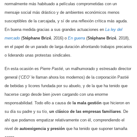
normalmente más habituado a películas comprometidas con un
mensaje social más drástico y de ambientes económicos menos
susceptibles de la carcajada, y sí de una reflexión crítica más aguda.
En buena medida gracias a sus grandes actuaciones en
La ley del
mercado
(
Stéphane Brizé
, 2016) o
En guerra
(
Stéphane Brizé
, 2018),
en el papel de un parado de larga duración afrontando trabajos precarios
o liderando unas protestas sindicales.
En esta ocasión es
Pierre Pastié
, un malhumorado y estresado director
general (‘
CEO’
le llaman ahora los modernos) de la corporación Pastié
de bebidas y licores fundada por su abuelo, y de la que ha tenido que
hacerse cargo desde bien joven cargando con una enorme
responsabilidad. Todo ello a causa de
la mala gestión
que hicieron en
su día su padre y su tío,
un clásico de las empresas familiares
. De
ahí que podamos empatizar relativamente con él,
comprendiendo el
nivel de
autoexigencia y presión
que ha tenido que suponer tamaña