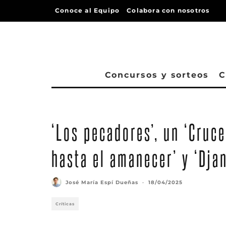
Conoce al Equipo
Colabora con nosotros
Concursos y sorteos
C
‘Los pecadores’, un ‘Cruce
hasta el amanecer’ y ‘Dja
José María Espí Dueñas
·
18/04/2025
Críticas