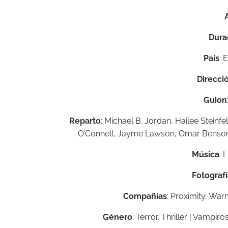
Dura
País
: 
Direcci
Guion
Reparto
: Michael B. Jordan, Hailee Stein
O’Connell, Jayme Lawson, Omar Benson Mil
Música
: 
Fotograf
Compañías
: Proximity, War
Género
: Terror. Thriller | Vampi