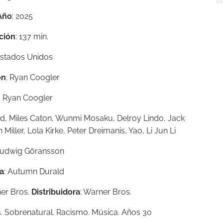
Año
: 2025
ción
: 137 min.
Estados Unidos
ón
: Ryan Coogler
: Ryan Coogler
feld, Miles Caton, Wunmi Mosaku, Delroy Lindo, Jack
ler, Lola Kirke, Peter Dreimanis, Yao, Li Jun Li
Ludwig Göransson
ía
: Autumn Durald
ner Bros.
Distribuidora
: Warner Bros.
ros. Sobrenatural. Racismo. Música. Años 30