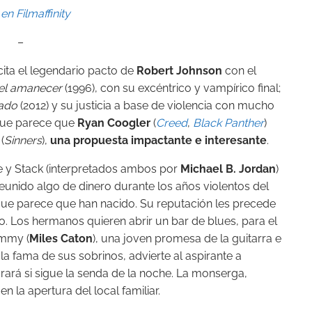
en Filmaffinity
–
cita el legendario pacto de
Robert Johnson
con el
 el amanecer
(1996), con su excéntrico y vampírico final;
ado
(2012) y su justicia a base de violencia con mucho
que parece que
Ryan Coogler
(
Creed
,
Black Panther
)
s
(
Sinners
),
una propuesta impactante e interesante
.
ke y Stack (interpretados ambos por
Michael B. Jordan
)
eunido algo de dinero durante los años violentos del
que parece que han nacido. Su reputación les precede
. Los hermanos quieren abrir un bar de blues, para el
ammy (
Miles Caton
), una joven promesa de la guitarra e
la fama de sus sobrinos, advierte al aspirante a
ará si sigue la senda de la noche. La monserga,
n la apertura del local familiar.