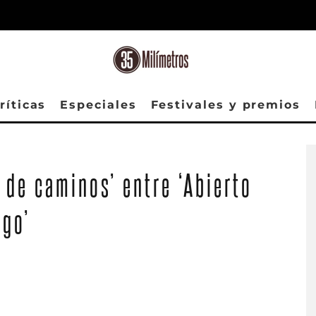
ríticas
Especiales
Festivales y premios
Escena de Los pecadores' ('Sinners').
 de caminos’ entre ‘Abierto
ngo’