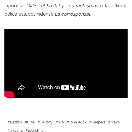
japonesa
Okko, el hostal y sus fantasmas
o la película
bélica estadounidense
La corresponsal.
aladdin
Cine
Hellboy
hijo
John Wick
Keepers
Mayo
pikachu
rocketman