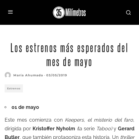
Estrenos más esperados de mayo de 2019
Los estrenos más esperados del
mes de mayo
María Ahumada
·
03/05/2019
Estrenos
01 de mayo
Este mes comienza con
Keepers, el misterio del faro
,
dirigida por
Kristoffer Nyholm
(
la serie
Taboo)
y
Gerard
Butler
, que también protagoniza esta historia. Un
thriller