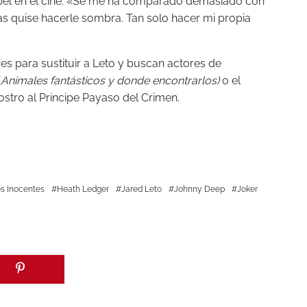
apel en el cine. «Se me ha comparado demasiado con
as quise hacerle sombra. Tan solo hacer mi propia
s para sustituir a Leto y buscan actores de
(
Animales fantásticos y donde encontrarlos)
o el
stro al Principe Payaso del Crimen.
os Inocentes
Heath Ledger
Jared Leto
Johnny Deep
Joker