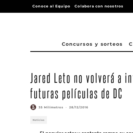
Conoce al Equipo
Colabora con nosotros
Concursos y sorteos
C
Jared Leto no volverá a in
futuras películas de DC
35 Milímetros
·
28/12/2016
Noticias