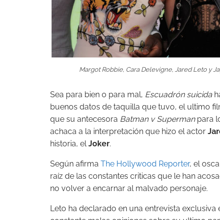
Margot Robbie, Cara Delevigne, Jared Leto y J
Sea para bien o para mal,
Escuadrón suicida
ha
buenos datos de taquilla que tuvo, el ultimo f
que su antecesora
Batman v Superman
para l
achaca a la interpretación que hizo el actor
Jar
historia, el
Joker
.
Según afirma
The Hollywood Reporter
, el osc
raíz de las constantes criticas que le han ac
no volver a encarnar al malvado personaje.
Leto ha declarado en una entrevista exclusiv