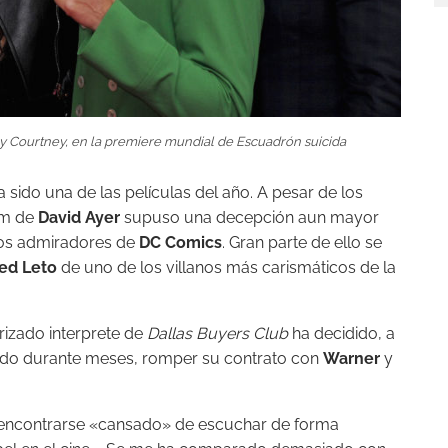
ay Courtney, en la premiere mundial de
Escuadrón suicida
 sido una de las películas del año. A pesar de los
ilm de
David Ayer
supuso una decepción aun mayor
os admiradores de
DC Comics
. Gran parte de ello se
ed Leto
de uno de los villanos más carismáticos de la
arizado interprete de
Dallas Buyers Club
ha decidido, a
osado durante meses, romper su contrato con
Warner
y
a encontrarse «cansado» de escuchar de forma