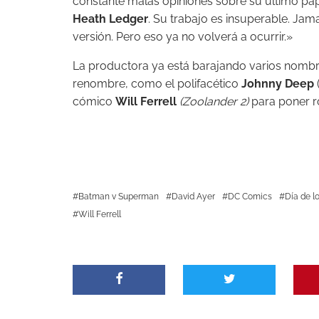
constante malas opiniones sobre su ultimo p
Heath Ledger
. Su trabajo es insuperable. Jam
versión. Pero eso ya no volverá a ocurrir.»
La productora ya está barajando varios nombre
renombre, como el polifacético
Johnny Deep
cómico
Will Ferrell
(Zoolander 2)
para poner ro
Batman v Superman
David Ayer
DC Comics
Día de l
Will Ferrell