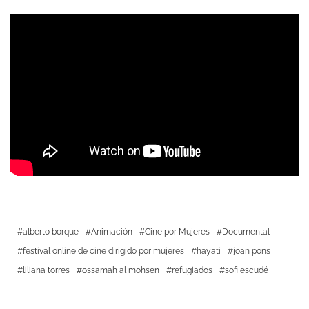
alberto borque
Animación
Cine por Mujeres
Documental
festival online de cine dirigido por mujeres
hayati
joan pons
liliana torres
ossamah al mohsen
refugiados
sofi escudé