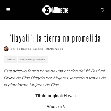
‘Hayati’: la tierra no prometida
Carlos Crespo Castillo
·
26/03/2020
Críticas
Festivales y premios
er
Este artículo forma parte de una crónica del
1
Festival
Online de Cine Dirigido por Mujeres
, lanzado a través de
la plataforma
Mujeres de Cine
.
Título original:
Hayati
Año:
2018