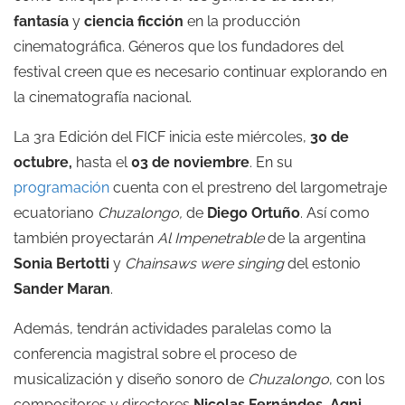
fantasía
y
ciencia ficción
en la producción
cinematográfica. Géneros que los fundadores del
festival creen que es necesario continuar explorando en
la cinematografía nacional.
La 3ra Edición del FICF inicia este miércoles,
30 de
octubre,
hasta el
03 de noviembre
. En su
programación
cuenta con el prestreno del largometraje
ecuatoriano
Chuzalongo,
de
Diego Ortuño
. Así como
también proyectarán
Al Impenetrable
de la argentina
Sonia Bertotti
y
Chainsaws were singing
del estonio
Sander Maran
.
Además, tendrán actividades paralelas como la
conferencia magistral sobre el proceso de
musicalización y diseño sonoro de
Chuzalongo
, con los
compositores y directores
Nicolas Fernándes
,
Agni