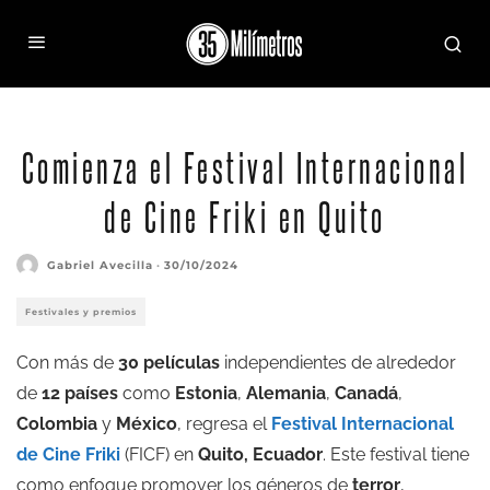
Fotograma de 'Chuzalongo' de Diego Ortuño
Comienza el Festival Internacional
de Cine Friki en Quito
Gabriel Avecilla
·
30/10/2024
Festivales y premios
Con más de
30 películas
independientes de alrededor
de
12 países
como
Estonia
,
Alemania
,
Canadá
,
Colombia
y
México
, regresa el
Festival Internacional
de Cine Friki
(FICF) en
Quito, Ecuador
. Este festival tiene
como enfoque promover los géneros de
terror
,