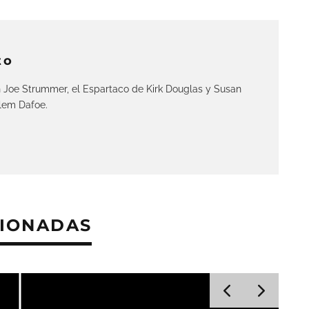
to
n Joe Strummer, el Espartaco de Kirk Douglas y Susan
llem Dafoe.
CIONADAS