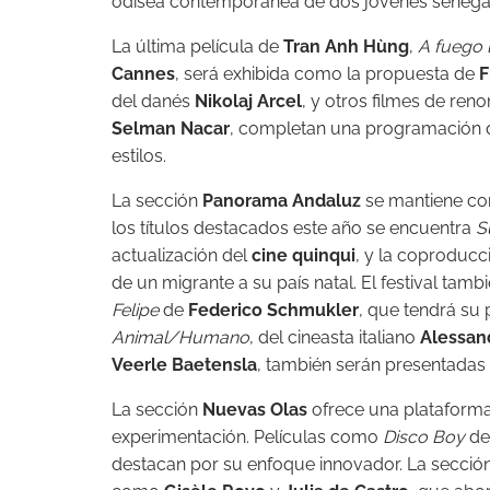
odisea contemporánea de dos jóvenes senegal
La última película de
Tran Anh Hùng
,
A fuego 
Cannes
, será exhibida como la propuesta de
F
del danés
Nikolaj Arcel
, y otros filmes de re
Selman Nacar
, completan una programación q
estilos.
La sección
Panorama Andaluz
se mantiene com
los títulos destacados este año se encuentra
S
actualización del
cine quinqui
, y la coproduc
de un migrante a su país natal. El festival tam
Felipe
de
Federico Schmukler
, que tendrá su
Animal/Humano
, del cineasta italiano
Alessan
Veerle Baetensla
, también serán presentadas
La sección
Nuevas Olas
ofrece una plataforma 
experimentación. Películas como
Disco Boy
d
destacan por su enfoque innovador. La sección