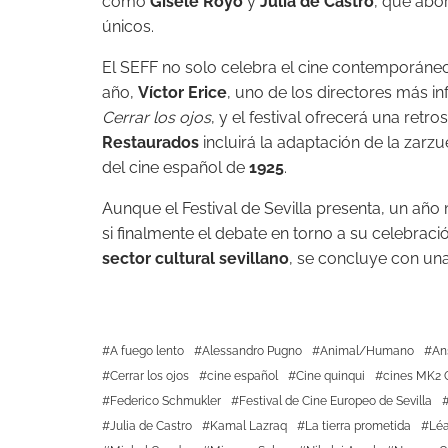
como
Gisèle Royo
y
Julia de Castro
, que abo
únicos.
El SEFF no solo celebra el cine contemporáneo
año,
Víctor Erice
, uno de los directores más in
Cerrar los ojos
, y el festival ofrecerá una retr
Restaurados
incluirá la adaptación de la zarz
del cine español de
1925
.
Aunque el Festival de Sevilla presenta, un añ
si finalmente el debate en torno a su celebrac
sector cultural sevillano
, se concluye con una
A fuego lento
Alessandro Pugno
Animal/Humano
An
Cerrar los ojos
cine español
Cine quinqui
cines MK2 C
Federico Schmukler
Festival de Cine Europeo de Sevilla
Julia de Castro
Kamal Lazraq
La tierra prometida
Léa