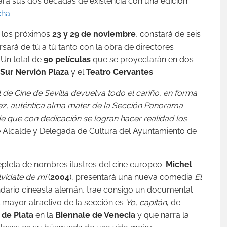
rá sus dos décadas de existencia con una edición
cha
.
re los próximos
23 y 29 de noviembre
, constará de seis
ará de tú a tú tanto con la obra de directores
Un total de
90 películas
que se proyectarán en dos
Sur Nervión Plaza
y el
Teatro Cervantes
.
l de Cine de Sevilla devuelva todo el cariño, en forma
z, auténtica alma mater de la Sección Panorama
e que con dedicación se logran hacer realidad los
e Alcalde y Delegada de Cultura del Ayuntamiento de
epleta de nombres ilustres del cine europeo.
Michel
lvídate de mí
(
2004
), presentará una nueva comedia
El
endario cineasta alemán, trae consigo un documental
l mayor atractivo de la sección es
Yo, capitán
, de
 de Plata
en la
Biennale de Venecia
y que narra la