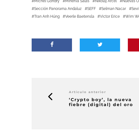
Michel Gondry
Minerva Salas
Nikolaj Arcel
Nuevas O
Sección Panorama Andaluz
SEFF
Selman Nacar
Sevi
Tran Anh Húng
Veerle Baetensla
Victor Erice
Wim We
Artículo anterior
‘Crypto boy’, la nueva
fiebre (digital) del oro