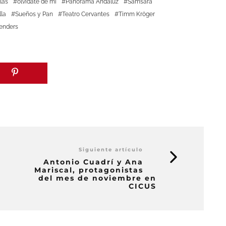
las
olvidate de mi
Panorama Andaluz
Samsara
lla
Sueños y Pan
Teatro Cervantes
Timm Kröger
nders
Siguiente artículo
Antonio Cuadrí y Ana
Mariscal, protagonistas
del mes de noviembre en
CICUS