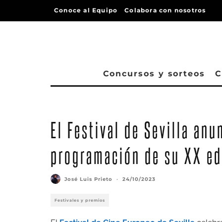
Conoce al Equipo
Colabora con nosotros
Concursos y sorteos
C
El Festival de Sevilla anun
programación de su XX ed
José Luis Prieto
·
24/10/2023
Festivales y premios