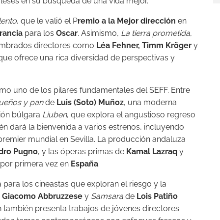
eses en su búsqueda de una vida mejor.
lento
, que le valió el P
remio a la Mejor dirección
en
rancia
para los
Oscar
. Asimismo,
La tierra prometida
,
nombrados directores como
Léa Fehner, Timm Kröger
y
ue ofrece una rica diversidad de perspectivas y
o uno de los pilares fundamentales del SEFF. Entre
ueños y pan
de
Luis (Soto) Muñoz
, una moderna
ción búlgara
Liuben
, que explora el angustioso regreso
bién dará la bienvenida a varios estrenos, incluyendo
 premier mundial en Sevilla. La producción andaluza
dro Pugno
, y las óperas primas de
Kamal Lazraq
y
 por primera vez en
España
.
para los cineastas que exploran el riesgo y la
e
Giacomo Abbruzzese
y
Samsara
de
Lois Patiño
 también presenta trabajos de jóvenes directores