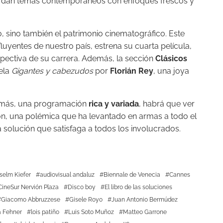
rdan temas contemporáneos con enfoques frescos y
, sino también el patrimonio cinematográfico. Este
fluyentes de nuestro país, estrena su cuarta película,
ospectiva de su carrera. Además, la sección
Clásicos
uela
Gigantes y cabezudos
por
Florián Rey
, una joya
o más, una programación
rica y variada
, habrá que ver
ión, una polémica que ha levantado en armas a todo el
 solución que satisfaga a todos los involucrados.
selm Kiefer
audiovisual andaluz
Biennale de Venecia
Cannes
ineSur Nervión Plaza
Disco boy
El libro de las soluciones
Giacomo Abbruzzese
Gisele Royo
Juan Antonio Bermúdez
 Fehner
lois patiño
Luis Soto Muñoz
Matteo Garrone