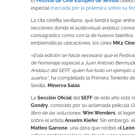
El
Festival de Cine Europeo de Sevilla
celebra
especial
marcada por la polémica sobre su fe
La cita cinéfila sevillana, que tendrá lugar ent
secciones donde el audiovisual andaluz convers
consagrados como con la de nuevos talentos. 
emblemáticas ubicaciones: los cines
MK2 Cine
«Esta edición se hacía necesario que el Festiva
de homenaje especial a Juan Antonio Bermúde
Andaluz del SEFF, quien fue todo un ejemplo d
sueños”
, ha completado la Primera Teniente d
Sevilla,
Minerva Salas
.
La
Sección Oficial
del
SEFF
de este año está r
Gondry
, conocido por su aclamada película
O
libro de las soluciones
.
Wim Wenders
, el leg
sobre el artista
Anselm Kiefer
. Sin embargo, e
Matteo Garrone
, una obra que recibió e
l León