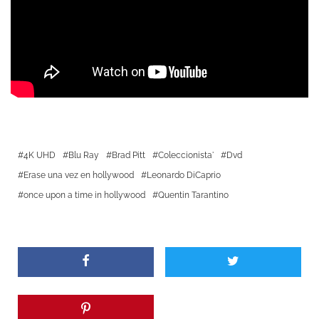
4K UHD
Blu Ray
Brad Pitt
Coleccionista'
Dvd
Erase una vez en hollywood
Leonardo DiCaprio
once upon a time in hollywood
Quentin Tarantino