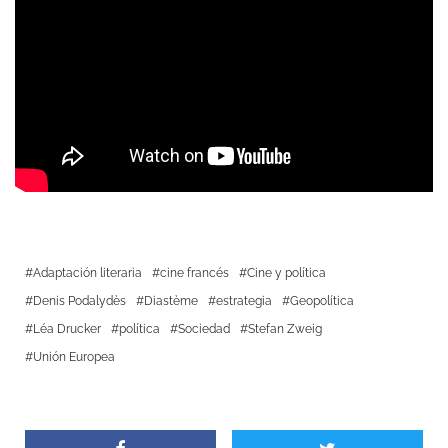
Adaptación literaria
cine francés
Cine y política
Denis Podalydès
Diastème
estrategia
Geopolítica
Léa Drucker
política
Sociedad
Stefan Zweig
Unión Europea