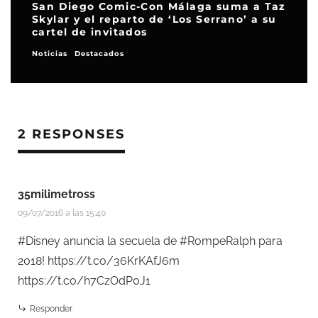
San Diego Comic-Con Málaga suma a Taz
Skylar y el reparto de ‘Los Serrano’ a su
cartel de invitados
Noticias
Destacados
2 RESPONSES
35milimetross
09/07/2016 a las 15:40
#Disney anuncia la secuela de #RompeRalph para
2018!
https://t.co/36KrKAfJ6m
https://t.co/h7CzOdP0J1
Responder