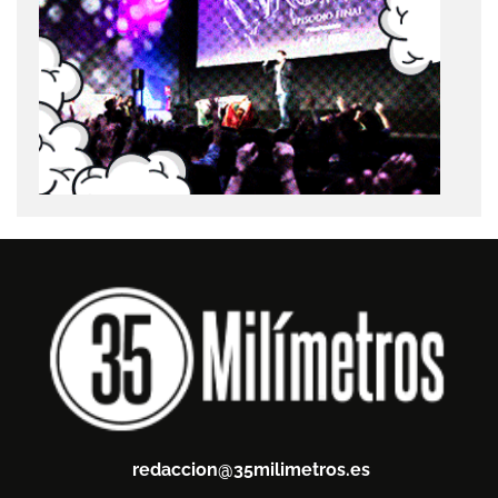
redaccion@35milimetros.es