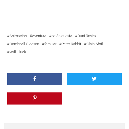
Animación
Aventura
belén cuesta
Dani Rovira
Domhnall Gleeson
familiar
Peter Rabbit
Silvia Abril
WIll Gluck