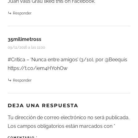
Juan Valls Grau
liked this on Facebook.
Responder
35milimetross
09/11/2016 a las 11:00
#Crítica – ‘Nunca entre amigos’ (3/10), por @Beequis
https://t.co/iem4HYohOw
Responder
DEJA UNA RESPUESTA
Tu dirección de correo electrónico no será publicada.
Los campos obligatorios están marcados con
*
COMENTARIO
*